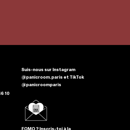
Suis-nous sur
Instagram
@panicroom.paris
et
TikTok
@panicroomparis
46 10
FOMO ? Inscris-toi à la