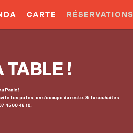
NDA
CARTE
RÉSERVATION
 TABLE !
u Panic !
nvite tes potes, on s'occupe du reste. Si tu souhaites
07 45 00 46 10.